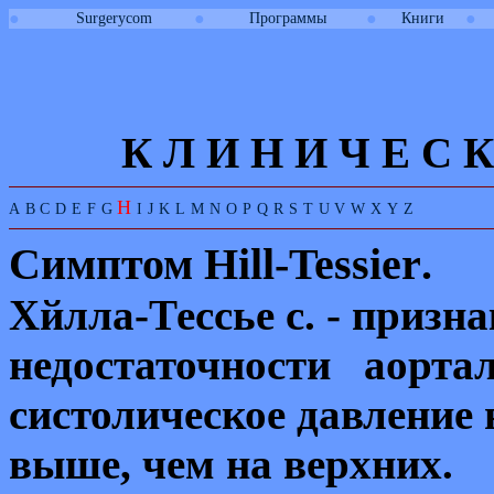
●
●
●
●
Surgerycom
Программы
Книги
К Л И
Н
И
Ч
Е
С
К
H
A
B
C
D
E
F
G
I
J
K
L
M
N
O
P
Q
R
S
T
U
V
W
X
Y
Z
Симптом
Hill-Tessier
.
Хйлла
-
Тессье с.
-
призна
недоста
точности аорта
систолическое давление
выше, чем на верхних.