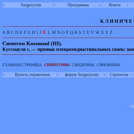
●
●
●
●
Surgerycom
Программы
Книги
К Л И
Н
И
Ч
Е
K
A
B
C
D
E
F
G
H
I
J
L
M
N
O
P
Q
R
S
T
U
V
W
X
Y
Z
Симптом
Kussmaul
(
III
).
Куссмауля с. — признак плевромедиастинальных спаек: зам
ГЛАВНАЯ СТРАНИЦА
СИМПТОМЫ
СИНДРОМЫ
СИНОНИМЫ
●
●
●
●
Купить справочник
форум Surgerycom
Стратегии
co