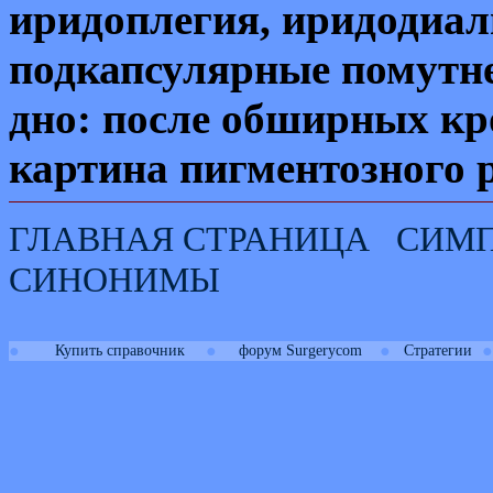
иридоплегия, иридодиал
подкапсулярные помутне
дно: после обширных кр
картина пигментозного 
ГЛАВНАЯ СТРАНИЦА
СИМ
СИНОНИМЫ
●
●
●
●
Купить справочник
форум Surgerycom
Стратегии