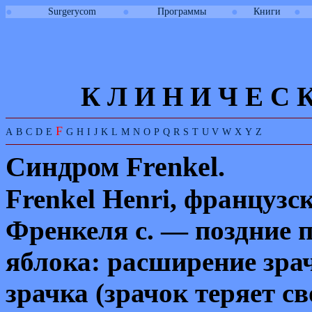
●
●
●
●
Surgerycom
Программы
Книги
К Л И
Н
И
Ч
Е
С
F
A
B
C
D
E
G
H
I
J
K
L
M
N
O
P
Q
R
S
T
U
V
W
X
Y
Z
Синдром
Frenkel.
Frenkel Henri,
французск
Френкеля с. — поздние 
яблока: расширение зра
зрачка (зрачок теряет с