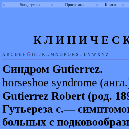
●
●
●
●
Surgerycom
Программы
Книги
К Л И
Н
И
Ч
Е
С
G
A
B
C
D
E
F
H
I
J
K
L
M
N
O
P
Q
R
S
T
U
V
W
X
Y
Z
Синдром
Gutierrez
.
horseshoe syndrome (
англ
.
Gutierrez
Robert
(род. 18
Гутьереза с.— симптомо
больных с подковообразн