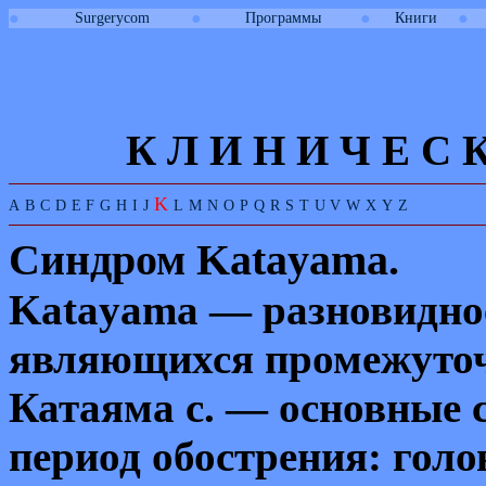
●
●
●
●
Surgerycom
Программы
Книги
К Л И
Н
И
Ч
Е
С
K
A
B
C
D
E
F
G
H
I
J
L
M
N
O
P
Q
R
S
T
U
V
W
X
Y
Z
Синдром
Katayama
.
Katayama
— разновиднос
являющихся промежуточ
Катаяма с. — основные 
период обострения: голо