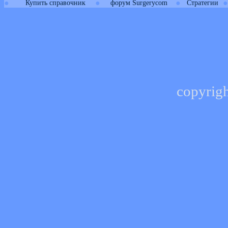
●
●
●
●
Купить справочник
форум Surgerycom
Стратегии
copyrig