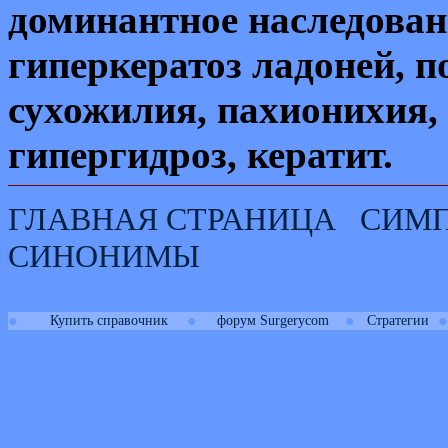
доминантное наследова
гиперкератоз ладоней, п
сухожилия, пахионихия,
гипергидроз, кератит.
ГЛАВНАЯ СТРАНИЦА
СИМ
СИНОНИМЫ
●
●
●
●
Купить справочник
форум Surgerycom
Стратегии