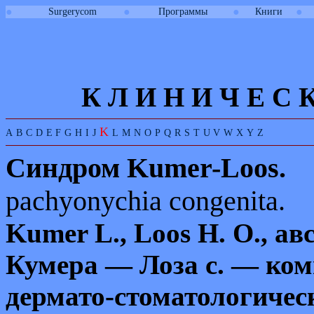
●
●
●
●
Surgerycom
Программы
Книги
К Л И
Н
И
Ч
Е
С
K
A
B
C
D
E
F
G
H
I
J
L
M
N
O
P
Q
R
S
T
U
V
W
X
Y
Z
Синдром
Kumer-
Loos.
pachyonychia congenita.
Kumer
L.,
Loos
H.
О., ав
Кумера — Лоза с. — ком
дермато
-
стоматологичес