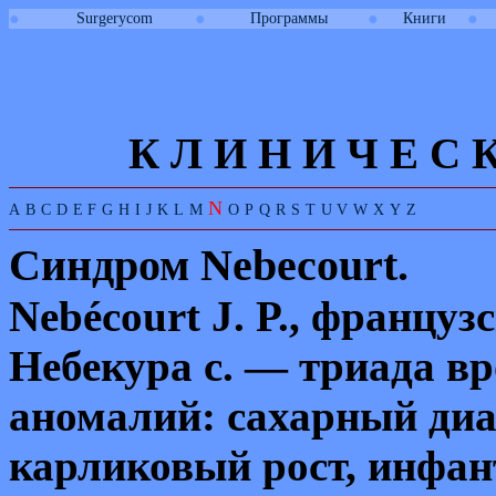
●
●
●
●
Surgerycom
Программы
Книги
К Л И
Н
И
Ч
Е
С
N
A
B
C
D
E
F
G
H
I
J
K
L
M
O
P
Q
R
S
T
U
V
W
X
Y
Z
Синдром
Nebecourt.
Nebécourt J. P.,
французс
Небекура
с. — триада в
аномалий: сахарный диа
карликовый рост, инфан