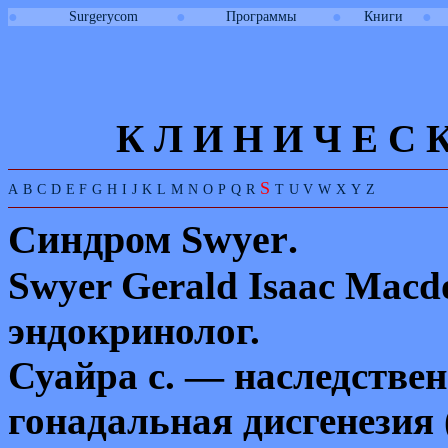
●
●
●
●
Surgerycom
Программы
Книги
К Л И
Н
И
Ч
Е
С
S
A
B
C
D
E
F
G
H
I
J
K
L
M
N
O
P
Q
R
T
U
V
W
X
Y
Z
Синдром
Swyer
.
Swyer
Gerald
Isaac
Macd
эндокринолог.
Суайра с. — наследстве
гонадальная дисгенезия 