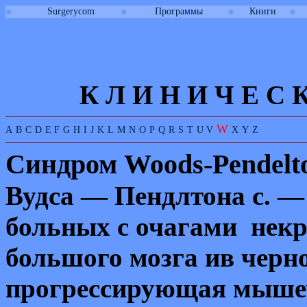
●
●
●
●
Surgerycom
Программы
Книги
К Л И
Н
И
Ч
Е
С
W
A
B
C
D
E
F
G
H
I
J
K
L
M
N
O
P
Q
R
S
T
U
V
X
Y
Z
Синдром
Woods-Pendelt
Вудса — Пендлтона с. —
больных с очагами некр
большого мозга ив черно
прогрессирующая мышеч